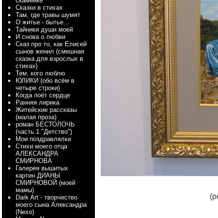
скамейке
Сказки в стихах
Там, где травы шумят
О житье - бытье...
Тайники души моей
И снова о любви
Сказ про то, как Елисей
сынов женил (смешная
сказка для взрослых в
стихах)
Тем, кого люблю
ЮЛИКИ (обо всём в
четыре строки)
Когда поёт сердце
Ранняя лирика
Житейские рассказы
(малая проза)
роман БЕСТОЛОЧЬ
(часть 1 "Детство")
Мои поздравлялки
Стихи моего отца
АЛЕКСАНДРА
СМИРНОВА
Галерея вышитых
картин ДИАНЫ
СМИРНОВОЙ (моей
мамы)
(р
Dark Art - творчество
моего сына Александра
(Nexo)