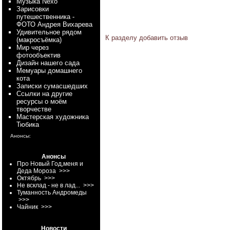
Myзыка Nexo
Зарисовки
путешественника -
ФОТО Андрея Вихарева
Удивительное рядом
К разделу
добавить отзыв
(макросъёмка)
Мир через
фотообъектив
Дизайн нашего сада
Мемуары домашнего
кота
Записки сумасшедших
Ссылки на другие
ресурсы о моём
творчестве
Мастерская художника
Тюбика
Анонсы:
Анонсы
Про Новый Год,меня и
Деда Мороза
>>>
Октябрь
>>>
Не всклад - не в лад...
>>>
Туманность Андромеды
>>>
Чайник
>>>
Новости