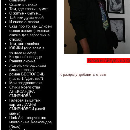
скамейке
Сказки в стихах
Там, где травы шумят
О житье - бытье...
Тайники души моей
И снова о любви
Сказ про то, как Елисей
сынов женил (смешная
сказка для взрослых в
стихах)
Тем, кого люблю
ЮЛИКИ (обо всём в
четыре строки)
Когда поёт сердце
Nexo и Айгуль на 
Ранняя лирика
Житейские рассказы
(малая проза)
роман БЕСТОЛОЧЬ
К разделу
добавить отзыв
(часть 1 "Детство")
Мои поздравлялки
Стихи моего отца
АЛЕКСАНДРА
СМИРНОВА
Галерея вышитых
картин ДИАНЫ
СМИРНОВОЙ (моей
мамы)
Dark Art - творчество
моего сына Александра
(Nexo)