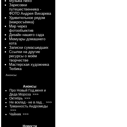
Myзыка Nexo
Зарисовки
путешественника -
ФОТО Андрея Вихарева
Удивительное рядом
(макросъёмка)
Мир через
фотообъектив
Дизайн нашего сада
Мемуары домашнего
кота
Записки сумасшедших
Ссылки на другие
ресурсы о моём
творчестве
Мастерская художника
Тюбика
Анонсы:
Анонсы
Про Новый Год,меня и
Деда Мороза
>>>
Октябрь
>>>
Не всклад - не в лад...
>>>
Туманность Андромеды
>>>
Чайник
>>>
Новости