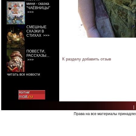
мини - сказка
"ЧАЁВНИЦЫ"
>>>
СМЕШНЫЕ
СКАЗКИ В
СТИХАХ
>>>
ПОВЕСТИ,
РАССКАЗЫ...
К разделу
добавить отзыв
>>>
читать все новости
|
Права на все материалы принадлеж