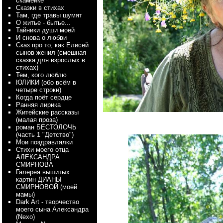
скамейке
Сказки в стихах
Там, где травы шумят
О житье - бытье...
Тайники души моей
И снова о любви
Сказ про то, как Елисей
сынов женил (смешная
сказка для взрослых в
стихах)
Тем, кого люблю
ЮЛИКИ (обо всём в
четыре строки)
Когда поёт сердце
Ранняя лирика
Житейские рассказы
(малая проза)
роман БЕСТОЛОЧЬ
(часть 1 "Детство")
Мои поздравлялки
Стихи моего отца
АЛЕКСАНДРА
СМИРНОВА
Галерея вышитых
картин ДИАНЫ
СМИРНОВОЙ (моей
мамы)
Dark Art - творчество
моего сына Александра
(Nexo)