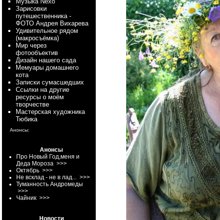
Myзыка Nexo
Зарисовки
путешественника -
ФОТО Андрея Вихарева
Удивительное рядом
(макросъёмка)
Мир через
фотообъектив
Дизайн нашего сада
Мемуары домашнего
кота
Записки сумасшедших
Ссылки на другие
ресурсы о моём
творчестве
Мастерская художника
Тюбика
Анонсы:
Анонсы
Про Новый Год,меня и
Деда Мороза
>>>
Октябрь
>>>
Не всклад - не в лад...
>>>
Туманность Андромеды
>>>
Чайник
>>>
Новости