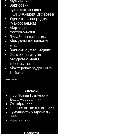
Myзыка Nexo
Зарисовки
путешественника -
ФОТО Андрея Вихарева
Удивительное рядом
(макросъёмка)
Мир через
фотообъектив
Дизайн нашего сада
Мемуары домашнего
кота
Записки сумасшедших
Ссылки на другие
ресурсы о моём
творчестве
Мастерская художника
Тюбика
Анонсы:
Анонсы
Про Новый Год,меня и
Деда Мороза
>>>
Октябрь
>>>
Не всклад - не в лад...
>>>
Туманность Андромеды
>>>
Чайник
>>>
Новости