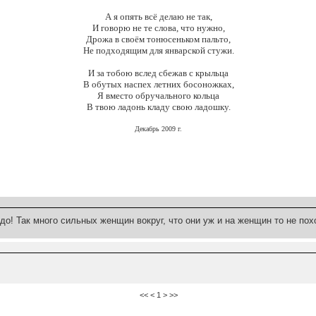
А я опять всё делаю не так,
И говорю не те слова, что нужно,
Дрожа в своём тонюсеньком пальто,
Не подходящим для январской стужи.
И за тобою вслед сбежав с крыльца
В обутых наспех летних босоножках,
Я вместо обручального кольца
В твою ладонь кладу свою ладошку.
Декабрь 2009 г.
адо! Так много сильных женщин вокруг, что они уж и на женщин то не пох
<< < 1 > >>