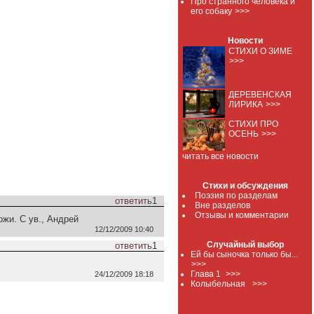
Про странного человека и
его собаку
>>>
Новости
СТИХИ О ЗИМЕ
>>>
ДЕРЕВЕНСКАЯ
ЛИРИКА
>>>
СТИХИ ПРО
ОСЕНЬ
>>>
читать все новости
Стихи и обсуждения
Поэзия по разделам
ответить
1
Вне разделов
Отзывы и комментарии
ожи. С ув., Андрей
12/12/2009 10:40
Случайный выбор
ответить
1
Ей бы сыночка только бы...
>>>
Глава 1
>>>
24/12/2009 18:18
Колыбельная
>>>