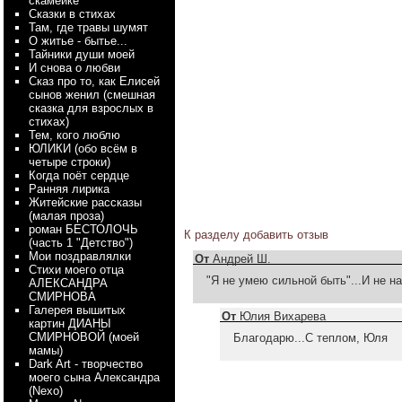
скамейке
Сказки в стихах
Там, где травы шумят
О житье - бытье...
Тайники души моей
И снова о любви
Сказ про то, как Елисей
сынов женил (смешная
сказка для взрослых в
стихах)
Тем, кого люблю
ЮЛИКИ (обо всём в
четыре строки)
Когда поёт сердце
Ранняя лирика
Житейские рассказы
(малая проза)
роман БЕСТОЛОЧЬ
К разделу
добавить отзыв
(часть 1 "Детство")
Мои поздравлялки
От
Андрей Ш.
Стихи моего отца
"Я не умею сильной быть"...И не н
АЛЕКСАНДРА
СМИРНОВА
Галерея вышитых
От
Юлия Вихарева
картин ДИАНЫ
СМИРНОВОЙ (моей
Благодарю...С теплом, Юля
мамы)
Dark Art - творчество
моего сына Александра
(Nexo)