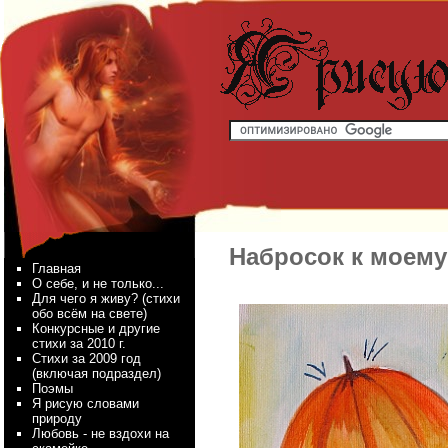
Набросок к моему
Главная
О себе, и не только...
Для чего я живу? (стихи
обо всём на свете)
Конкурсные и другие
стихи за 2010 г.
Стихи за 2009 год
(включая подраздел)
Поэмы
Я рисую словами
природу
Любовь - не вздохи на