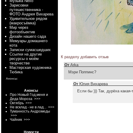
Myзыка Nexo
Зарисовки
путешественника -
ФОТО Андрея Вихарева
Удивительное рядом
(макросъёмка)
Мир через
фотообъектив
Дизайн нашего сада
Мемуары домашнего
кота
Записки сумасшедших
Ссылки на другие
К разделу
добавить отзыв
ресурсы о моём
творчестве
От
Arka
Мастерская художника
Тюбика
Мэри Поппинс?
Анонсы:
От
Юлия Вихарева
Анонсы
Если бы ))) Так, дурёха какая-т
Про Новый Год,меня и
Деда Мороза
>>>
Октябрь
>>>
Не всклад - не в лад...
>>>
Туманность Андромеды
>>>
Чайник
>>>
Новости