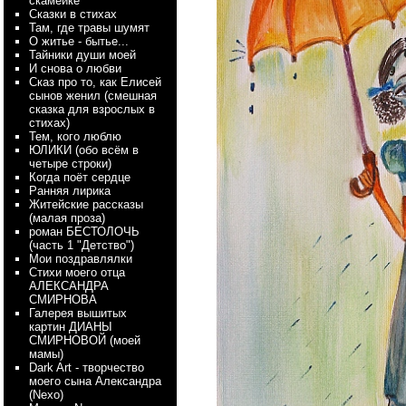
скамейке
Сказки в стихах
Там, где травы шумят
О житье - бытье...
Тайники души моей
И снова о любви
Сказ про то, как Елисей
сынов женил (смешная
сказка для взрослых в
стихах)
Тем, кого люблю
ЮЛИКИ (обо всём в
четыре строки)
Когда поёт сердце
Ранняя лирика
Житейские рассказы
(малая проза)
роман БЕСТОЛОЧЬ
(часть 1 "Детство")
Мои поздравлялки
Стихи моего отца
АЛЕКСАНДРА
СМИРНОВА
Галерея вышитых
картин ДИАНЫ
СМИРНОВОЙ (моей
мамы)
Dark Art - творчество
моего сына Александра
(Nexo)