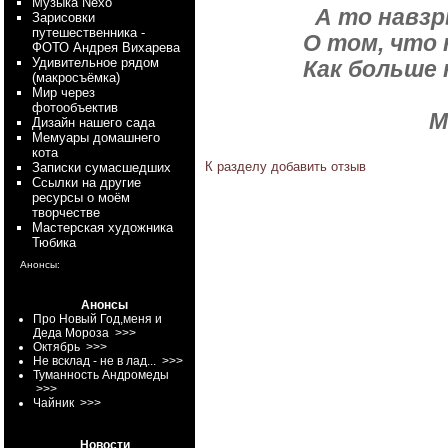
Myзыка Nexo
А то навзр
Зарисовки
путешественника -
О том, что
ФОТО Андрея Вихарева
Удивительное рядом
Как больше 
(макросъёмка)
Мир через
фотообъектив
М
Дизайн нашего сада
Мемуары домашнего
кота
К разделу
добавить отзыв
Записки сумасшедших
Ссылки на другие
ресурсы о моём
творчестве
Мастерская художника
Тюбика
Анонсы:
Анонсы
Про Новый Год,меня и
Деда Мороза
>>>
Октябрь
>>>
Не всклад - не в лад...
>>>
Туманность Андромеды
>>>
Чайник
>>>
Новости