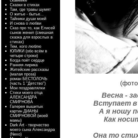
скамейке
Сказки в стихах
Там, где травы шумят
О житье - бытье...
Тайники души моей
И снова о любви
Сказ про то, как Елисей
сынов женил (смешная
сказка для взрослых в
стихах)
Тем, кого люблю
ЮЛИКИ (обо всём в
четыре строки)
Когда поёт сердце
Ранняя лирика
Житейские рассказы
(малая проза)
роман БЕСТОЛОЧЬ
(фото
(часть 1 "Детство")
Мои поздравлялки
Стихи моего отца
Весна - з
АЛЕКСАНДРА
Вступает в 
СМИРНОВА
Галерея вышитых
А я ношу п
картин ДИАНЫ
СМИРНОВОЙ (моей
Как носи
мамы)
Dark Art - творчество
моего сына Александра
Она то сти
(Nexo)