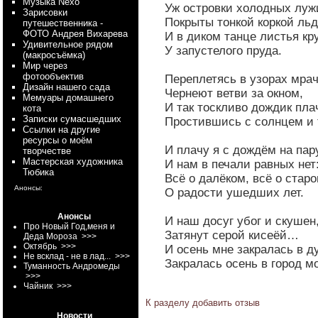
Myзыка Nexo
Уж островки холодных луж
Зарисовки
Покрыты тонкой коркой льд
путешественника -
ФОТО Андрея Вихарева
И в диком танце листья кр
Удивительное рядом
У запустелого пруда.
(макросъёмка)
Мир через
фотообъектив
Переплетясь в узорах мра
Дизайн нашего сада
Чернеют ветви за окном,
Мемуары домашнего
И так тоскливо дождик плач
кота
Записки сумасшедших
Простившись с солнцем и 
Ссылки на другие
ресурсы о моём
И плачу я с дождём на пару
творчестве
Мастерская художника
И нам в печали равных нет
Тюбика
Всё о далёком, всё о старо
Анонсы:
О радости ушедших лет.
Анонсы
И наш досуг убог и скушен
Про Новый Год,меня и
Затянут серой кисеёй…
Деда Мороза
>>>
Октябрь
>>>
И осень мне закралась в д
Не всклад - не в лад...
>>>
Закралась осень в город 
Туманность Андромеды
>>>
Чайник
>>>
К разделу
добавить отзыв
Новости