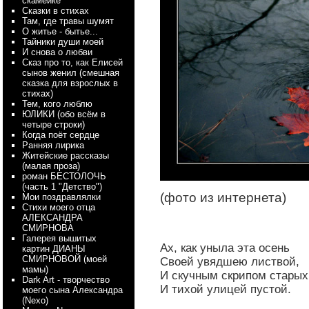
скамейке
Сказки в стихах
Там, где травы шумят
О житье - бытье...
Тайники души моей
И снова о любви
Сказ про то, как Елисей
сынов женил (смешная
сказка для взрослых в
стихах)
Тем, кого люблю
ЮЛИКИ (обо всём в
четыре строки)
Когда поёт сердце
Ранняя лирика
Житейские рассказы
(малая проза)
роман БЕСТОЛОЧЬ
(часть 1 "Детство")
(фото из интернета)
Мои поздравлялки
Стихи моего отца
АЛЕКСАНДРА
СМИРНОВА
Галерея вышитых
Ах, как уныла эта осень
картин ДИАНЫ
СМИРНОВОЙ (моей
Своей увядшею листвой,
мамы)
И скучным скрипом старых
Dark Art - творчество
И тихой улицей пустой.
моего сына Александра
(Nexo)