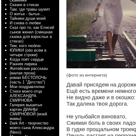
скамейке
Сказки в стихах
Там, где травы шумят
О житье - бытье...
Тайники души моей
И снова о любви
Сказ про то, как Елисей
сынов женил (смешная
сказка для взрослых в
стихах)
Тем, кого люблю
ЮЛИКИ (обо всём в
четыре строки)
Когда поёт сердце
Ранняя лирика
Житейские рассказы
(малая проза)
(фото из интернета)
роман БЕСТОЛОЧЬ
(часть 1 "Детство")
Давай присядем на дорожк
Мои поздравлялки
Ещё есть времени немного
Стихи моего отца
АЛЕКСАНДРА
Не видно даже и в окошко:
СМИРНОВА
Так далека твоя дорога.
Галерея вышитых
картин ДИАНЫ
СМИРНОВОЙ (моей
Не улыбайся виновато,
мамы)
Сжимая боль в своих ладо
Dark Art - творчество
моего сына Александра
В гудке прощальном троек
(Nexo)
Печаль растает на перроне