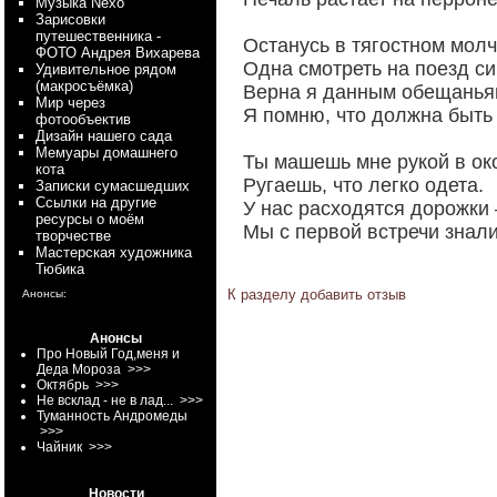
Myзыка Nexo
Зарисовки
путешественника -
Останусь в тягостном мол
ФОТО Андрея Вихарева
Одна смотреть на поезд си
Удивительное рядом
(макросъёмка)
Верна я данным обещанья
Мир через
Я помню, что должна быть
фотообъектив
Дизайн нашего сада
Мемуары домашнего
Ты машешь мне рукой в ок
кота
Ругаешь, что легко одета.
Записки сумасшедших
Ссылки на другие
У нас расходятся дорожки 
ресурсы о моём
Мы с первой встречи знал
творчестве
Мастерская художника
Тюбика
К разделу
добавить отзыв
Анонсы:
Анонсы
Про Новый Год,меня и
Деда Мороза
>>>
Октябрь
>>>
Не всклад - не в лад...
>>>
Туманность Андромеды
>>>
Чайник
>>>
Новости