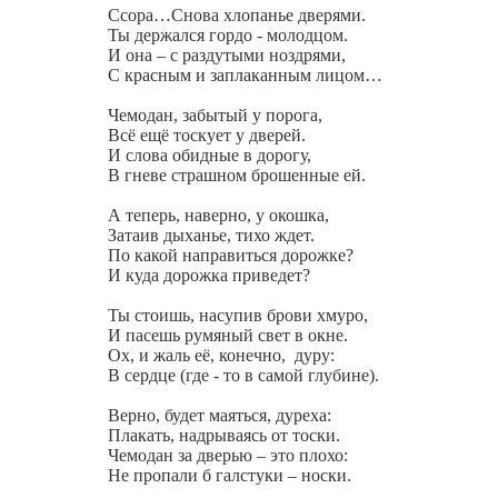
Ссора…Снова хлопанье дверями.
Ты держался гордо - молодцом.
И она – с раздутыми ноздрями,
С красным и заплаканным лицом…
Чемодан, забытый у порога,
Всё ещё тоскует у дверей.
И слова обидные в дорогу,
В гневе страшном брошенные ей.
А теперь, наверно, у окошка,
Затаив дыханье, тихо ждет.
По какой направиться дорожке?
И куда дорожка приведет?
Ты стоишь, насупив брови хмуро,
И пасешь румяный свет в окне.
Ох, и жаль её, конечно,
дуру:
В сердце (где - то в самой глубине).
Верно, будет маяться, дуреха:
Плакать, надрываясь от тоски.
Чемодан за дверью – это плохо:
Не пропали б галстуки – носки.