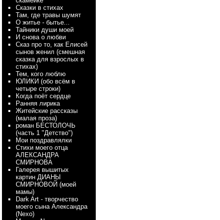
скамейке
Сказки в стихах
Там, где травы шумят
О житье - бытье...
Тайники души моей
И снова о любви
Сказ про то, как Елисей
сынов женил (смешная
сказка для взрослых в
стихах)
Тем, кого люблю
ЮЛИКИ (обо всём в
четыре строки)
Когда поёт сердце
Ранняя лирика
Житейские рассказы
(малая проза)
роман БЕСТОЛОЧЬ
(часть 1 "Детство")
Мои поздравлялки
Стихи моего отца
АЛЕКСАНДРА
СМИРНОВА
Галерея вышитых
картин ДИАНЫ
СМИРНОВОЙ (моей
мамы)
Dark Art - творчество
моего сына Александра
(Nexo)