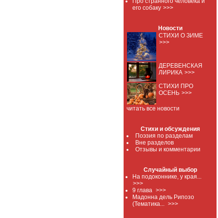
Про странного человека и
его собаку
>>>
Новости
СТИХИ О ЗИМЕ
>>>
ДЕРЕВЕНСКАЯ
ЛИРИКА
>>>
СТИХИ ПРО
ОСЕНЬ
>>>
читать все новости
Стихи и обсуждения
Поэзия по разделам
Вне разделов
Отзывы и комментарии
Случайный выбор
На подоконнике, у края...
>>>
9 глава
>>>
Мадонна дель Рипозо
(Тематика...
>>>