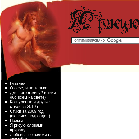
Главная
О себе, и не только...
Для чего я живу? (стихи
обо всём на свете)
Конкурсные и другие
стихи за 2010 г.
Стихи за 2009 год
(включая подраздел)
Поэмы
Я рисую словами
природу
Любовь - не вздохи на