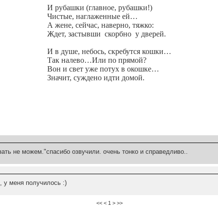
И рубашки (главное, рубашки!)
Чистые, наглаженные ей…
А жене, сейчас, наверно, тяжко:
Ждет, застывши
скорбно
у дверей.
И в душе, небось, скребутся кошки…
Так налево…Или по прямой?
Вон и свет уже потух в окошке…
Значит, суждено идти домой.
зать не можем."спасибо озвучили. очень тонко и справедливо..
 у меня получилось :)
<< < 1 > >>