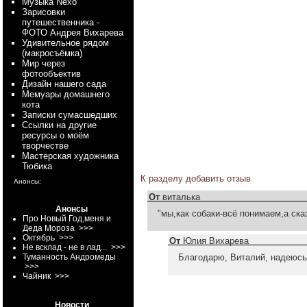
Myзыка Nexo
Зарисовки
путешественника -
ФОТО Андрея Вихарева
Удивительное рядом
(макросъёмка)
Мир через
фотообъектив
Дизайн нашего сада
Мемуары домашнего
кота
Записки сумасшедших
Ссылки на другие
ресурсы о моём
творчестве
Мастерская художника
Тюбика
К разделу
добавить отзыв
Анонсы:
От
виталька
Анонсы
"мы,как собаки-всё понимаем,а ска
Про Новый Год,меня и
Деда Мороза
>>>
Октябрь
>>>
От
Юлия Вихарева
Не всклад - не в лад...
>>>
Туманность Андромеды
Благодарю, Виталий, надеюсь,
>>>
Чайник
>>>
Новости