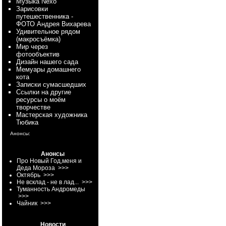
Myзыка Nexo
Зарисовки
путешественника -
ФОТО Андрея Вихарева
Удивительное рядом
(макросъёмка)
Мир через
фотообъектив
Дизайн нашего сада
Мемуары домашнего
кота
Записки сумасшедших
Ссылки на другие
ресурсы о моём
творчестве
Мастерская художника
Тюбика
Анонсы:
Анонсы
Про Новый Год,меня и
Деда Мороза
>>>
Октябрь
>>>
Не всклад - не в лад...
>>>
Туманность Андромеды
>>>
Чайник
>>>
Новости