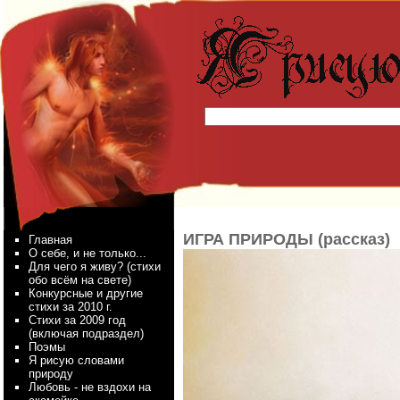
ИГРА ПРИРОДЫ (рассказ)
Главная
О себе, и не только...
Для чего я живу? (стихи
обо всём на свете)
Конкурсные и другие
стихи за 2010 г.
Стихи за 2009 год
(включая подраздел)
Поэмы
Я рисую словами
природу
Любовь - не вздохи на