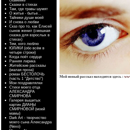
скамейке
Сказки в стихах
Там, где травы шумят
О житье - бытье...
Тайники души моей
И снова о любви
Сказ про то, как Елисей
сынов женил (смешная
сказка для взрослых в
стихах)
Тем, кого люблю
ЮЛИКИ (обо всём в
четыре строки)
Когда поёт сердце
Ранняя лирика
Житейские рассказы
(малая проза)
роман БЕСТОЛОЧЬ
Мой новый рассказ находится здесь :
www
(часть 1 "Детство")
Мои поздравлялки
Стихи моего отца
АЛЕКСАНДРА
СМИРНОВА
Галерея вышитых
картин ДИАНЫ
СМИРНОВОЙ (моей
мамы)
Dark Art - творчество
моего сына Александра
(Nexo)