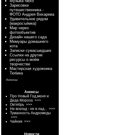
Myзыка Nexo
Зарисовки
путешественника -
ФОТО Андрея Вихарева
Удивительное рядом
(макросъёмка)
Мир через
фотообъектив
Дизайн нашего сада
Мемуары домашнего
кота
Записки сумасшедших
Ссылки на другие
ресурсы о моём
творчестве
Мастерская художника
Тюбика
Анонсы:
Анонсы
Про Новый Год,меня и
Деда Мороза
>>>
Октябрь
>>>
Не всклад - не в лад...
>>>
Туманность Андромеды
>>>
Чайник
>>>
Новости