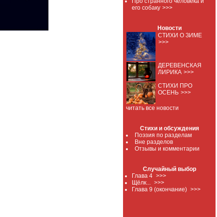
Про странного человека и
его собаку
>>>
Новости
СТИХИ О ЗИМЕ
>>>
ДЕРЕВЕНСКАЯ
ЛИРИКА
>>>
СТИХИ ПРО
ОСЕНЬ
>>>
читать все новости
Стихи и обсуждения
Поэзия по разделам
Вне разделов
Отзывы и комментарии
Случайный выбор
Глава 4
>>>
Щёлк...
>>>
Глава 9 (окончание)
>>>