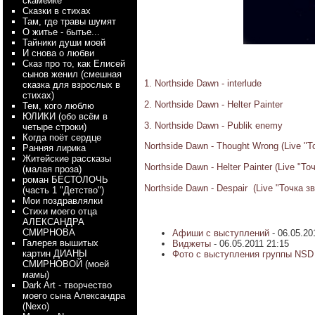
скамейке
Сказки в стихах
Там, где травы шумят
О житье - бытье...
Тайники души моей
И снова о любви
Сказ про то, как Елисей
сынов женил (смешная
1. Northside Dawn - interlude
сказка для взрослых в
стихах)
2. Northside Dawn - Helter Painter
Тем, кого люблю
ЮЛИКИ (обо всём в
3. Northside Dawn - Publik enemy
четыре строки)
Когда поёт сердце
Northside Dawn - Thought Wrong (Live "Т
Ранняя лирика
Житейские рассказы
Northside Dawn - Helter Painter (Live "Т
(малая проза)
роман БЕСТОЛОЧЬ
Northside Dawn - Despair (Live "Точка з
(часть 1 "Детство")
Мои поздравлялки
Стихи моего отца
АЛЕКСАНДРА
СМИРНОВА
Афиши с выступлений
- 06.05.20
Галерея вышитых
Виджеты
- 06.05.2011 21:15
картин ДИАНЫ
Фото с выступления группы NSD н
СМИРНОВОЙ (моей
мамы)
Dark Art - творчество
моего сына Александра
(Nexo)