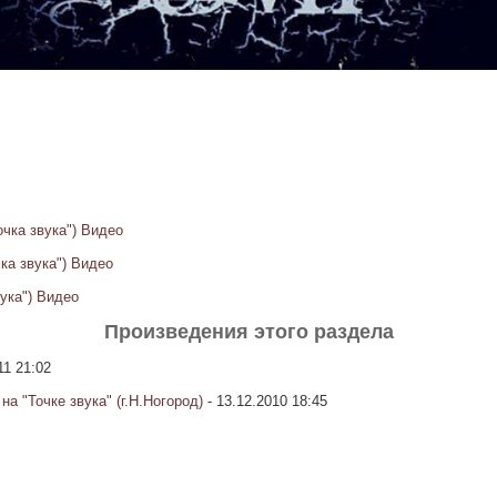
очка звука") Видео
очка звука") Видео
вука") Видео
Произведения этого раздела
11 21:02
а "Точке звука" (г.Н.Ногород)
- 13.12.2010 18:45