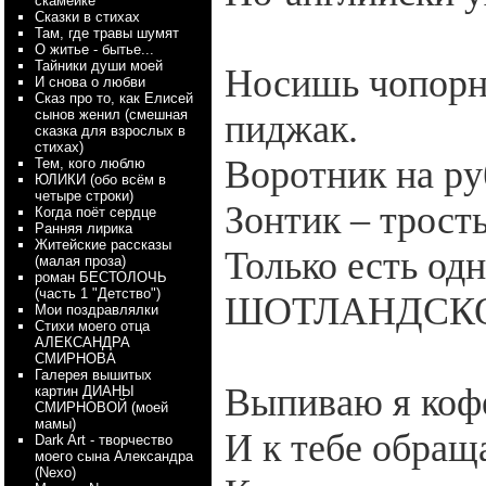
скамейке
Сказки в стихах
Там, где травы шумят
О житье - бытье...
Тайники души моей
Носишь чопорны
И снова о любви
Сказ про то, как Елисей
сынов женил (смешная
пиджак.
сказка для взрослых в
стихах)
Воротник на ру
Тем, кого люблю
ЮЛИКИ (обо всём в
четыре строки)
Зонтик – трость
Когда поёт сердце
Ранняя лирика
Житейские рассказы
Только есть од
(малая проза)
роман БЕСТОЛОЧЬ
(часть 1 "Детство")
ШОТЛАНДСКОЕ
Мои поздравлялки
Стихи моего отца
АЛЕКСАНДРА
СМИРНОВА
Галерея вышитых
Выпиваю я кофе
картин ДИАНЫ
СМИРНОВОЙ (моей
мамы)
И к тебе обращ
Dark Art - творчество
моего сына Александра
(Nexo)