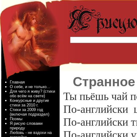
Странное
Главная
О себе, и не только...
Для чего я живу? (стихи
Ты пьёшь чай п
обо всём на свете)
Конкурсные и другие
стихи за 2010 г.
По-английски
Стихи за 2009 год
(включая подраздел)
По-английски т
Поэмы
Я рисую словами
природу
По-английски у
Любовь - не вздохи на