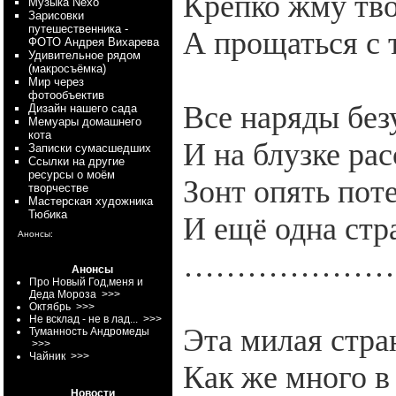
Крепко жму тво
Myзыка Nexo
Зарисовки
путешественника -
А прощаться с 
ФОТО Андрея Вихарева
Удивительное рядом
(макросъёмка)
Мир через
фотообъектив
Все наряды без
Дизайн нашего сада
Мемуары домашнего
кота
И на блузке рас
Записки сумасшедших
Ссылки на другие
ресурсы о моём
Зонт опять поте
творчестве
Мастерская художника
Тюбика
И ещё одна ст
Анонсы:
………………
Анонсы
Про Новый Год,меня и
Деда Мороза
>>>
Октябрь
>>>
Не всклад - не в лад...
>>>
Эта милая стра
Туманность Андромеды
>>>
Чайник
>>>
Как же много в
Новости