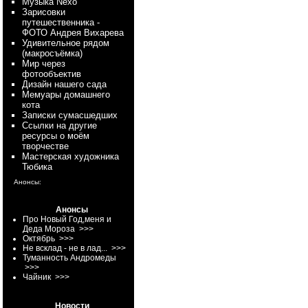
Myзыка Nexo
Зарисовки
путешественника -
ФОТО Андрея Вихарева
Удивительное рядом
(макросъёмка)
Мир через
фотообъектив
Дизайн нашего сада
Мемуары домашнего
кота
Записки сумасшедших
Ссылки на другие
ресурсы о моём
творчестве
Мастерская художника
Тюбика
Анонсы:
Анонсы
Про Новый Год,меня и
Деда Мороза
>>>
Октябрь
>>>
Не всклад - не в лад...
>>>
Туманность Андромеды
>>>
Чайник
>>>
Новости