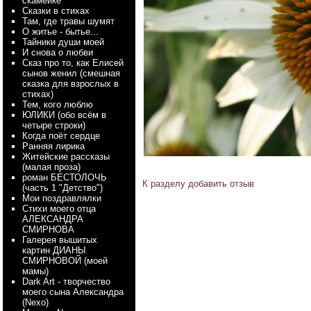
скамейке
Сказки в стихах
Там, где травы шумят
О житье - бытье...
Тайники души моей
И снова о любви
Сказ про то, как Елисей
сынов женил (смешная
сказка для взрослых в
стихах)
Тем, кого люблю
ЮЛИКИ (обо всём в
четыре строки)
Когда поёт сердце
Ранняя лирика
Житейские рассказы
(малая проза)
роман БЕСТОЛОЧЬ
К разделу
добавить отзыв
(часть 1 "Детство")
Мои поздравлялки
Стихи моего отца
АЛЕКСАНДРА
СМИРНОВА
Галерея вышитых
картин ДИАНЫ
СМИРНОВОЙ (моей
мамы)
Dark Art - творчество
моего сына Александра
(Nexo)