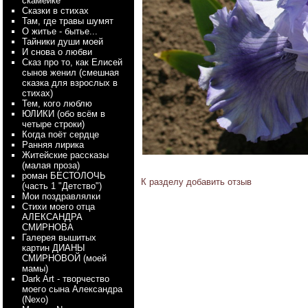
скамейке
Сказки в стихах
Там, где травы шумят
О житье - бытье...
Тайники души моей
И снова о любви
Сказ про то, как Елисей
сынов женил (смешная
сказка для взрослых в
стихах)
Тем, кого люблю
ЮЛИКИ (обо всём в
четыре строки)
Когда поёт сердце
Ранняя лирика
Житейские рассказы
(малая проза)
роман БЕСТОЛОЧЬ
К разделу
добавить отзыв
(часть 1 "Детство")
Мои поздравлялки
Стихи моего отца
АЛЕКСАНДРА
СМИРНОВА
Галерея вышитых
картин ДИАНЫ
СМИРНОВОЙ (моей
мамы)
Dark Art - творчество
моего сына Александра
(Nexo)