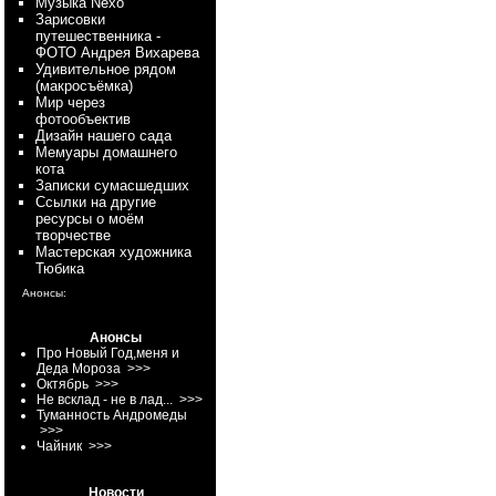
Myзыка Nexo
Зарисовки
путешественника -
ФОТО Андрея Вихарева
Удивительное рядом
(макросъёмка)
Мир через
фотообъектив
Дизайн нашего сада
Мемуары домашнего
кота
Записки сумасшедших
Ссылки на другие
ресурсы о моём
творчестве
Мастерская художника
Тюбика
Анонсы:
Анонсы
Про Новый Год,меня и
Деда Мороза
>>>
Октябрь
>>>
Не всклад - не в лад...
>>>
Туманность Андромеды
>>>
Чайник
>>>
Новости