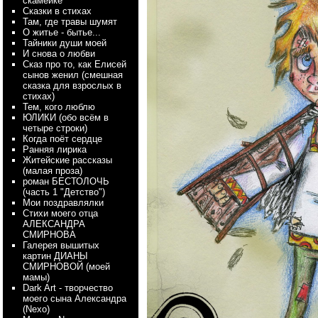
скамейке
Сказки в стихах
Там, где травы шумят
О житье - бытье...
Тайники души моей
И снова о любви
Сказ про то, как Елисей
сынов женил (смешная
сказка для взрослых в
стихах)
Тем, кого люблю
ЮЛИКИ (обо всём в
четыре строки)
Когда поёт сердце
Ранняя лирика
Житейские рассказы
(малая проза)
роман БЕСТОЛОЧЬ
(часть 1 "Детство")
Мои поздравлялки
Стихи моего отца
АЛЕКСАНДРА
СМИРНОВА
Галерея вышитых
картин ДИАНЫ
СМИРНОВОЙ (моей
мамы)
Dark Art - творчество
моего сына Александра
(Nexo)