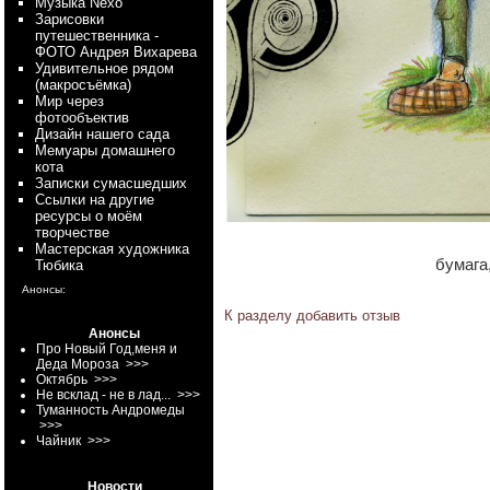
Myзыка Nexo
Зарисовки
путешественника -
ФОТО Андрея Вихарева
Удивительное рядом
(макросъёмка)
Мир через
фотообъектив
Дизайн нашего сада
Мемуары домашнего
кота
Записки сумасшедших
Ссылки на другие
ресурсы о моём
творчестве
Мастерская художника
бумага
Тюбика
Анонсы:
К разделу
добавить отзыв
Анонсы
Про Новый Год,меня и
Деда Мороза
>>>
Октябрь
>>>
Не всклад - не в лад...
>>>
Туманность Андромеды
>>>
Чайник
>>>
Новости