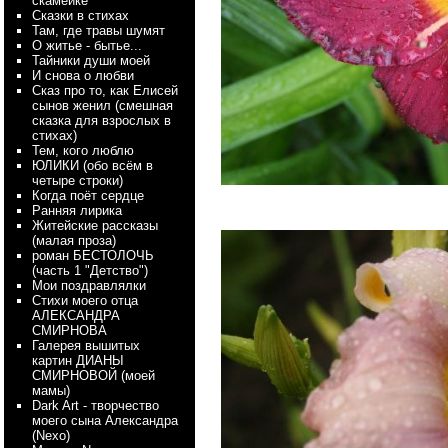
скамейке
Сказки в стихах
Там, где травы шумят
О житье - бытье...
Тайники души моей
И снова о любви
Сказ про то, как Елисей
сынов женил (смешная
сказка для взрослых в
стихах)
Тем, кого люблю
ЮЛИКИ (обо всём в
четыре строки)
Когда поёт сердце
Ранняя лирика
Житейские рассказы
(малая проза)
роман БЕСТОЛОЧЬ
(часть 1 "Детство")
Мои поздравлялки
Стихи моего отца
АЛЕКСАНДРА
СМИРНОВА
Галерея вышитых
картин ДИАНЫ
СМИРНОВОЙ (моей
мамы)
Dark Art - творчество
моего сына Александра
(Nexo)