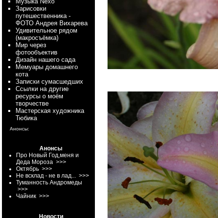
Myзыка Nexo
Зарисовки
путешественника -
ФОТО Андрея Вихарева
Удивительное рядом
(макросъёмка)
Мир через
фотообъектив
Дизайн нашего сада
Мемуары домашнего
кота
Записки сумасшедших
Ссылки на другие
ресурсы о моём
творчестве
Мастерская художника
Тюбика
Анонсы:
Анонсы
Про Новый Год,меня и
Деда Мороза
>>>
Октябрь
>>>
Не всклад - не в лад...
>>>
Туманность Андромеды
>>>
Чайник
>>>
Новости