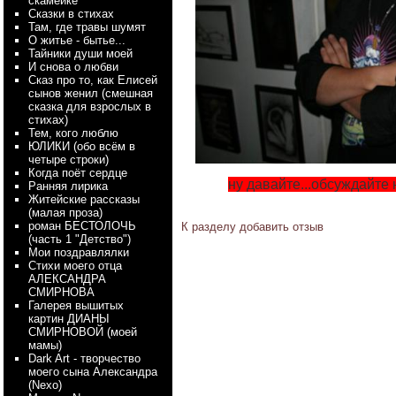
скамейке
Сказки в стихах
Там, где травы шумят
О житье - бытье...
Тайники души моей
И снова о любви
Сказ про то, как Елисей
сынов женил (смешная
сказка для взрослых в
стихах)
Тем, кого люблю
ЮЛИКИ (обо всём в
четыре строки)
Когда поёт сердце
ну давайте...обсуждайте 
Ранняя лирика
Житейские рассказы
(малая проза)
роман БЕСТОЛОЧЬ
К разделу
добавить отзыв
(часть 1 "Детство")
Мои поздравлялки
Стихи моего отца
АЛЕКСАНДРА
СМИРНОВА
Галерея вышитых
картин ДИАНЫ
СМИРНОВОЙ (моей
мамы)
Dark Art - творчество
моего сына Александра
(Nexo)