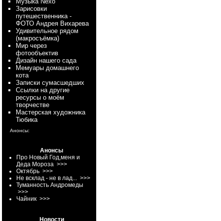
Myзыка Nexo
Зарисовки
путешественника -
ФОТО Андрея Вихарева
Удивительное рядом
(макросъёмка)
Мир через
фотообъектив
Дизайн нашего сада
Мемуары домашнего
кота
Записки сумасшедших
Ссылки на другие
ресурсы о моём
творчестве
Мастерская художника
Тюбика
Анонсы:
Анонсы
Про Новый Год,меня и
Деда Мороза
>>>
Октябрь
>>>
Не всклад - не в лад...
>>>
Туманность Андромеды
>>>
Чайник
>>>
Новости