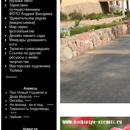
Myзыка Nexo
Зарисовки
путешественника -
ФОТО Андрея Вихарева
Удивительное рядом
(макросъёмка)
Мир через
фотообъектив
Дизайн нашего сада
Мемуары домашнего
кота
Записки сумасшедших
Ссылки на другие
ресурсы о моём
творчестве
Мастерская художника
Тюбика
Анонсы:
Анонсы
Про Новый Год,меня и
Деда Мороза
>>>
Октябрь
>>>
Не всклад - не в лад...
>>>
Туманность Андромеды
>>>
Чайник
>>>
Новости