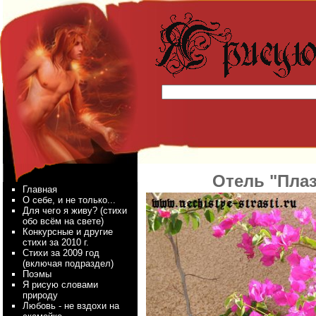
Отель "Плаз
Главная
О себе, и не только...
Для чего я живу? (стихи
обо всём на свете)
Конкурсные и другие
стихи за 2010 г.
Стихи за 2009 год
(включая подраздел)
Поэмы
Я рисую словами
природу
Любовь - не вздохи на