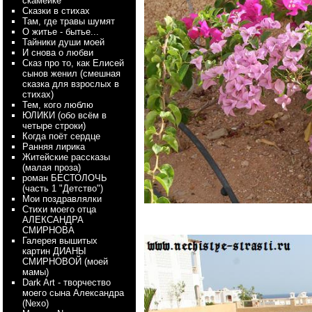
скамейке
Сказки в стихах
Там, где травы шумят
О житье - бытье...
Тайники души моей
И снова о любви
Сказ про то, как Елисей
сынов женил (смешная
сказка для взрослых в
стихах)
Тем, кого люблю
ЮЛИКИ (обо всём в
четыре строки)
Когда поёт сердце
Ранняя лирика
Житейские рассказы
(малая проза)
роман БЕСТОЛОЧЬ
(часть 1 "Детство")
Мои поздравлялки
Стихи моего отца
АЛЕКСАНДРА
СМИРНОВА
Галерея вышитых
картин ДИАНЫ
СМИРНОВОЙ (моей
мамы)
Dark Art - творчество
моего сына Александра
(Nexo)