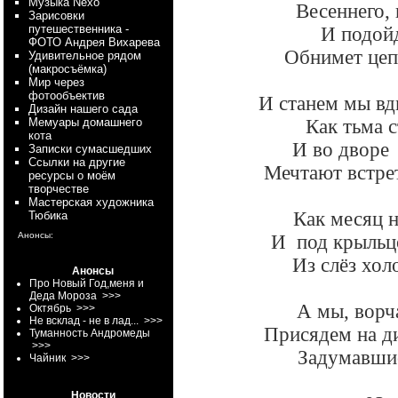
Myзыка Nexo
Весеннего,
Зарисовки
путешественника -
И подой
ФОТО Андрея Вихарева
Обнимет цепк
Удивительное рядом
(макросъёмка)
Мир через
фотообъектив
И станем мы вд
Дизайн нашего сада
Как тьма с
Мемуары домашнего
кота
И во дворе 
Записки сумасшедших
Ссылки на другие
Мечтают встре
ресурсы о моём
творчестве
Мастерская художника
Как месяц н
Тюбика
Анонсы:
И под крыльц
Из слёз хол
Анонсы
Про Новый Год,меня и
Деда Мороза
>>>
А мы, ворч
Октябрь
>>>
Не всклад - не в лад...
>>>
Присядем на ди
Туманность Андромеды
>>>
Задумавшис
Чайник
>>>
Новости