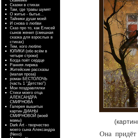
скамейке
Сказки в стихах
Там, где травы шумят
О житье - бытье...
Тайники души моей
И снова о любви
Сказ про то, как Елисей
сынов женил (смешная
сказка для взрослых в
стихах)
Тем, кого люблю
ЮЛИКИ (обо всём в
четыре строки)
Когда поёт сердце
Ранняя лирика
Житейские рассказы
(малая проза)
роман БЕСТОЛОЧЬ
(часть 1 "Детство")
Мои поздравлялки
Стихи моего отца
АЛЕКСАНДРА
СМИРНОВА
Галерея вышитых
картин ДИАНЫ
СМИРНОВОЙ (моей
мамы)
(картин
Dark Art - творчество
моего сына Александра
Она придёт 
(Nexo)