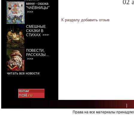
02 а
мини - сказка
"ЧАЁВНИЦЫ"
>>>
К разделу
добавить отзыв
СМЕШНЫЕ
СКАЗКИ В
СТИХАХ
>>>
ПОВЕСТИ,
РАССКАЗЫ...
>>>
читать все новости
|
Права на все материалы принадлеж