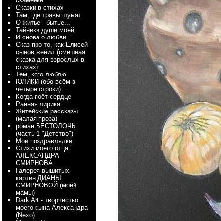
скамейке
Сказки в стихах
Там, где травы шумят
О житье - бытье...
Тайники души моей
И снова о любви
Сказ про то, как Елисей
сынов женил (смешная
сказка для взрослых в
стихах)
Тем, кого люблю
ЮЛИКИ (обо всём в
четыре строки)
Когда поёт сердце
Ранняя лирика
Житейские рассказы
(малая проза)
роман БЕСТОЛОЧЬ
(часть 1 "Детство")
Мои поздравлялки
Стихи моего отца
АЛЕКСАНДРА
СМИРНОВА
Галерея вышитых
картин ДИАНЫ
СМИРНОВОЙ (моей
мамы)
Dark Art - творчество
моего сына Александра
(Nexo)