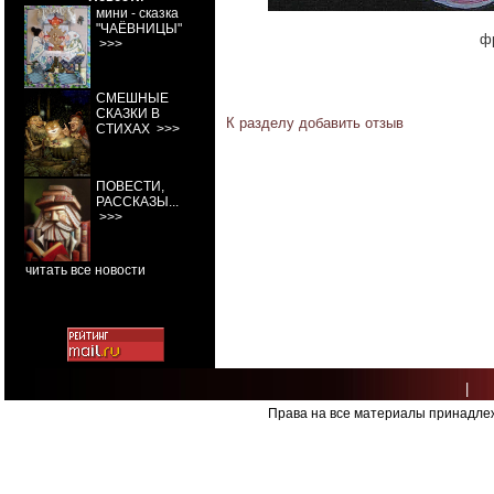
мини - сказка
"ЧАЁВНИЦЫ"
ф
>>>
СМЕШНЫЕ
СКАЗКИ В
К разделу
добавить отзыв
СТИХАХ
>>>
ПОВЕСТИ,
РАССКАЗЫ...
>>>
читать все новости
|
Права на все материалы принадлеж