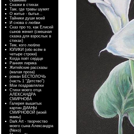
скамейке
Сказки в стихах
Там, где травы шумят
О житье - бытье...
Тайники души моей
И снова о любви
Сказ про то, как Елисей
сынов женил (смешная
сказка для взрослых в
стихах)
Тем, кого люблю
ЮЛИКИ (обо всём в
четыре строки)
Когда поёт сердце
Ранняя лирика
Житейские рассказы
(малая проза)
роман БЕСТОЛОЧЬ
(часть 1 "Детство")
Мои поздравлялки
Стихи моего отца
АЛЕКСАНДРА
СМИРНОВА
Галерея вышитых
картин ДИАНЫ
СМИРНОВОЙ (моей
мамы)
Dark Art - творчество
моего сына Александра
(Nexo)