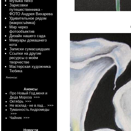
Myзыка Nexo
Зарисовки
путешественника -
ФОТО Андрея Вихарева
Удивительное рядом
(макросъёмка)
Мир через
фотообъектив
Дизайн нашего сада
Мемуары домашнего
кота
Записки сумасшедших
Ссылки на другие
ресурсы о моём
творчестве
Мастерская художника
Тюбика
Анонсы:
Анонсы
Про Новый Год,меня и
Деда Мороза
>>>
Октябрь
>>>
Не всклад - не в лад...
>>>
Туманность Андромеды
>>>
Чайник
>>>
Новости