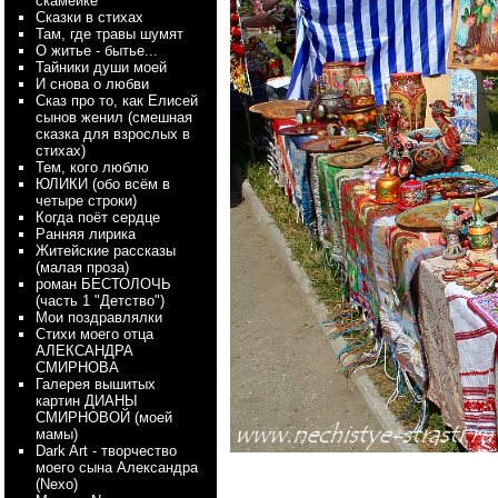
скамейке
Сказки в стихах
Там, где травы шумят
О житье - бытье...
Тайники души моей
И снова о любви
Сказ про то, как Елисей
сынов женил (смешная
сказка для взрослых в
стихах)
Тем, кого люблю
ЮЛИКИ (обо всём в
четыре строки)
Когда поёт сердце
Ранняя лирика
Житейские рассказы
(малая проза)
роман БЕСТОЛОЧЬ
(часть 1 "Детство")
Мои поздравлялки
Стихи моего отца
АЛЕКСАНДРА
СМИРНОВА
Галерея вышитых
картин ДИАНЫ
СМИРНОВОЙ (моей
мамы)
Dark Art - творчество
моего сына Александра
(Nexo)