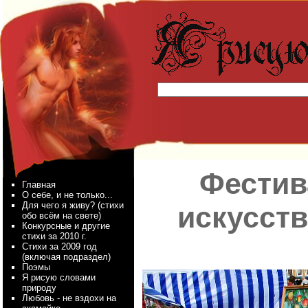
Фестив
Главная
О себе, и не только...
Для чего я живу? (стихи
искусств
обо всём на свете)
Конкурсные и другие
стихи за 2010 г.
Стихи за 2009 год
(включая подраздел)
Поэмы
Я рисую словами
природу
Любовь - не вздохи на