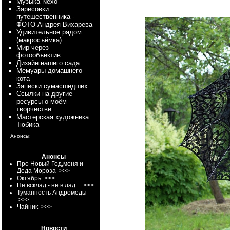
Myзыка Nexo
Зарисовки
путешественника -
ФОТО Андрея Вихарева
Удивительное рядом
(макросъёмка)
Мир через
фотообъектив
Дизайн нашего сада
Мемуары домашнего
кота
Записки сумасшедших
Ссылки на другие
ресурсы о моём
творчестве
Мастерская художника
Тюбика
Анонсы:
Анонсы
Про Новый Год,меня и
Деда Мороза
>>>
Октябрь
>>>
Не всклад - не в лад...
>>>
Туманность Андромеды
>>>
Чайник
>>>
Новости