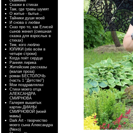
скамейке
Сказки в стихах
Там, где травы шумят
О житье - бытье...
Тайники души моей
И снова о любви
Сказ про то, как Елисей
сынов женил (смешная
сказка для взрослых в
стихах)
Тем, кого люблю
ЮЛИКИ (обо всём в
четыре строки)
Когда поёт сердце
Ранняя лирика
Житейские рассказы
(малая проза)
роман БЕСТОЛОЧЬ
(часть 1 "Детство")
Мои поздравлялки
Стихи моего отца
АЛЕКСАНДРА
СМИРНОВА
Галерея вышитых
картин ДИАНЫ
СМИРНОВОЙ (моей
мамы)
Dark Art - творчество
моего сына Александра
(Nexo)