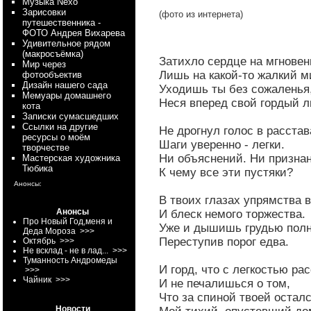
Myзыка Nexo
Зарисовки
(фото из интернета)
путешественника -
ФОТО Андрея Вихарева
Удивительное рядом
(макросъёмка)
Затихло сердце на мгнове
Мир через
Лишь на какой-то жалкий ми
фотообъектив
Дизайн нашего сада
Уходишь ты без сожаленья
Мемуары домашнего
Неся вперед свой гордый л
кота
Записки сумасшедших
Ссылки на другие
Не дрогнул голос в расстав
ресурсы о моём
Шаги уверенно - легки.
творчестве
Ни объяснений. Ни призна
Мастерская художника
Тюбика
К чему все эти пустяки?
Анонсы:
В твоих глазах упрямства 
Анонсы
И блеск немого торжества.
Про Новый Год,меня и
Уже и дышишь грудью полн
Деда Мороза
>>>
Переступив порог едва.
Октябрь
>>>
Не всклад - не в лад...
>>>
Туманность Андромеды
И горд, что с легкостью ра
>>>
Чайник
>>>
И не печалишься о том,
Что за спиной твоей остал
Новости