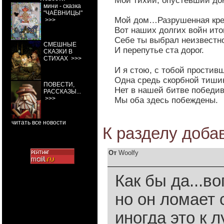
Мой тихий, опустевший до
мини - сказка
"ЧАЁВНИЦЫ"
Мой дом…Разрушенная кре
>>>
Вот наших долгих войн итог
Себе ты выбрал неизвестн
СМЕШНЫЕ
И перепутье ста дорог.
СКАЗКИ В
СТИХАХ
>>>
И я стою, с тобой простив
Одна средь скорбной тиши
ПОВЕСТИ,
Нет в нашей битве победи
РАССКАЗЫ...
>>>
Мы оба здесь побеждены.
читать все новости
К разделу
доба
От
Woolfy
Как бы да...в
но он ломает 
иногда это к л