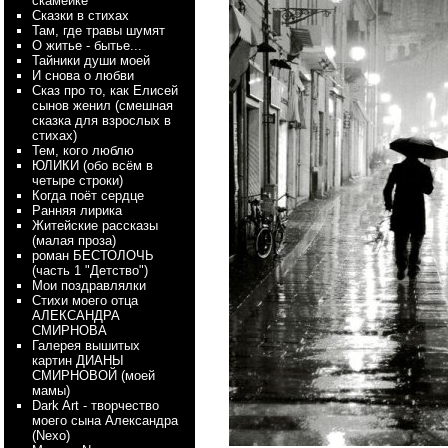
скамейке
Сказки в стихах
Там, где травы шумят
О житье - бытье...
Тайники души моей
И снова о любви
Сказ про то, как Елисей
сынов женил (смешная
сказка для взрослых в
стихах)
Тем, кого люблю
ЮЛИКИ (обо всём в
четыре строки)
Когда поёт сердце
Ранняя лирика
Житейские рассказы
(малая проза)
роман БЕСТОЛОЧЬ
(часть 1 "Детство")
Мои поздравлялки
Стихи моего отца
АЛЕКСАНДРА
СМИРНОВА
Галерея вышитых
картин ДИАНЫ
СМИРНОВОЙ (моей
мамы)
Dark Art - творчество
моего сына Александра
(Nexo)