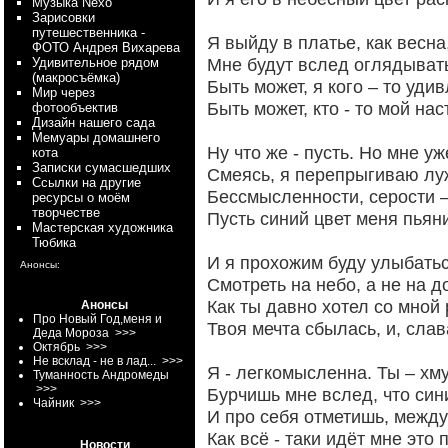
Myзыка Nexo
Зарисовки
путешественника -
Я выйду в платье, как весна
ФОТО Андрея Вихарева
Мне будут вслед оглядыват
Удивительное рядом
(макросъёмка)
Быть может, я кого – то уд
Мир через
Быть может, кто - то мой на
фотообъектив
Дизайн нашего сада
Мемуары домашнего
Ну что же - пусть. Но мне уж
кота
Записки сумасшедших
Смеясь, я перепрыгиваю лу
Ссылки на другие
Бессмысленности, серости 
ресурсы о моём
творчестве
Пусть синий цвет меня пьяни
Мастерская художника
Тюбика
И я прохожим буду улыбатьс
Анонсы:
Смотреть на небо, а не на до
Как ты давно хотел со мной 
Анонсы
Про Новый Год,меня и
Твоя мечта сбылась, и, слав
Деда Мороза
>>>
Октябрь
>>>
Не всклад - не в лад...
>>>
Я - легкомысленна. Ты – хму
Туманность Андромеды
>>>
Бурчишь мне вслед, что сини
Чайник
>>>
И про себя отметишь, между
Как всё - таки идёт мне это 
Новости