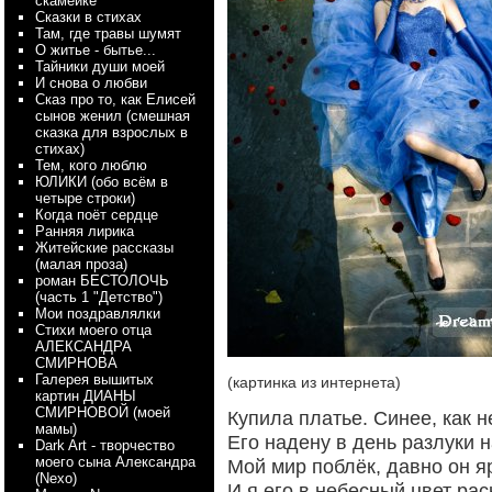
скамейке
Сказки в стихах
Там, где травы шумят
О житье - бытье...
Тайники души моей
И снова о любви
Сказ про то, как Елисей
сынов женил (смешная
сказка для взрослых в
стихах)
Тем, кого люблю
ЮЛИКИ (обо всём в
четыре строки)
Когда поёт сердце
Ранняя лирика
Житейские рассказы
(малая проза)
роман БЕСТОЛОЧЬ
(часть 1 "Детство")
Мои поздравлялки
Стихи моего отца
АЛЕКСАНДРА
СМИРНОВА
Галерея вышитых
(картинка из интернета)
картин ДИАНЫ
СМИРНОВОЙ (моей
Купила платье. Синее, как н
мамы)
Его надену в день разлуки 
Dark Art - творчество
моего сына Александра
Мой мир поблёк, давно он я
(Nexo)
И я его в небесный цвет рас