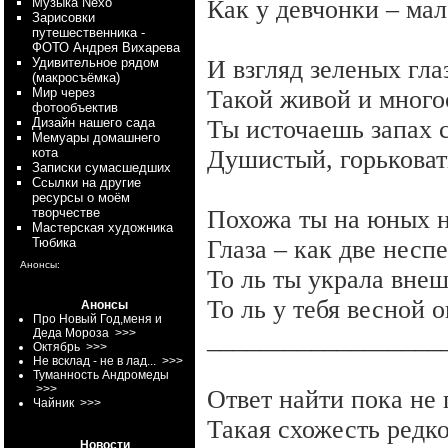
Myзыка Nexo
Как у девчонки – ма
Зарисовки
путешественника -
ФОТО Андрея Вихарева
Удивительное рядом
И взгляд зеленых гла
(макросъёмка)
Мир через
Такой живой и мног
фотообъектив
Дизайн нашего сада
Ты источаешь запах 
Мемуары домашнего
кота
Душистый, горькова
Записки сумасшедших
Ссылки на другие
ресурсы о моём
творчестве
Похожа ты на юных 
Мастерская художника
Тюбика
Глаза – как две несп
Анонсы:
То ль ты украла внеш
То ль у тебя весной 
Анонсы
Про Новый Год,меня и
__________________
Деда Мороза
>>>
Октябрь
>>>
Не всклад - не в лад...
>>>
Туманность Андромеды
>>>
Ответ найти пока не 
Чайник
>>>
Такая схожесть редк
Новости