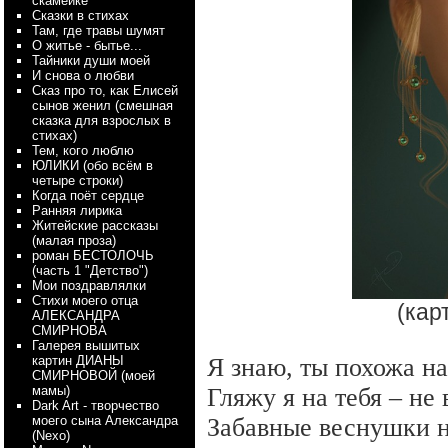
скамейке
Сказки в стихах
Там, где травы шумят
О житье - бытье...
Тайники души моей
И снова о любви
Сказ про то, как Елисей
сынов женил (смешная
сказка для взрослых в
стихах)
Тем, кого люблю
ЮЛИКИ (обо всём в
четыре строки)
Когда поёт сердце
Ранняя лирика
Житейские рассказы
(малая проза)
роман БЕСТОЛОЧЬ
(часть 1 "Детство")
Мои поздравлялки
Стихи моего отца
(кар
АЛЕКСАНДРА
СМИРНОВА
Галерея вышитых
картин ДИАНЫ
Я знаю, ты похожа на
СМИРНОВОЙ (моей
мамы)
Гляжу я на тебя – не
Dark Art - творчество
моего сына Александра
Забавные веснушки н
(Nexo)